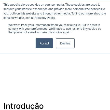
This website stores cookies on your computer. These cookies are used to
improve your website experience and provide more personalized services to
you, both on this website and through other media. To find out more about the
cookies we use, see our Privacy Policy.
We won't track your information when you visit our site. But in order to
comply with your preferences, we'll have to use just one tiny cookie so
that you're not asked to make this choice again.
Accept
Decline
,
,
Inovações e Tendências
Notícias e Atualizações
,
Tecnologia
Unitree
Unitree G1 O Futuro da Robótica
Humanoide no Brasil
agosto 26, 2024
Introdução